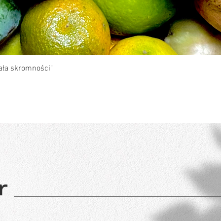
Podgląd
ła skromności"
r