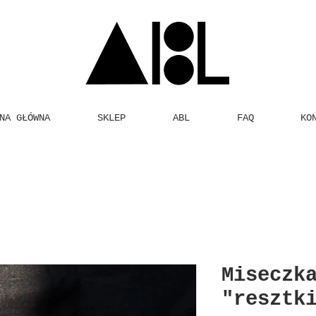
NA GŁÓWNA
SKLEP
ABL
FAQ
KO
Miseczk
"resztk