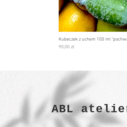
Kubeczek z uchem 100 ml "pochwa
Cena
90,00 zł
ABL atelie