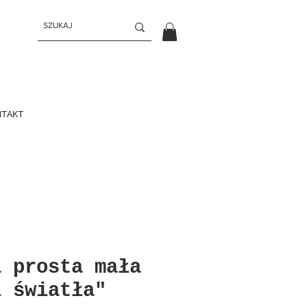
NTAKT
a prosta mała
i światła"