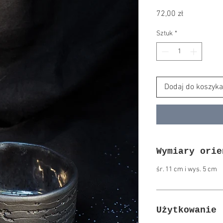
Cena
72,00 zł
Sztuk
*
Dodaj do koszyka
Wymiary orie
śr. 11 cm i wys. 5 cm
Użytkowanie