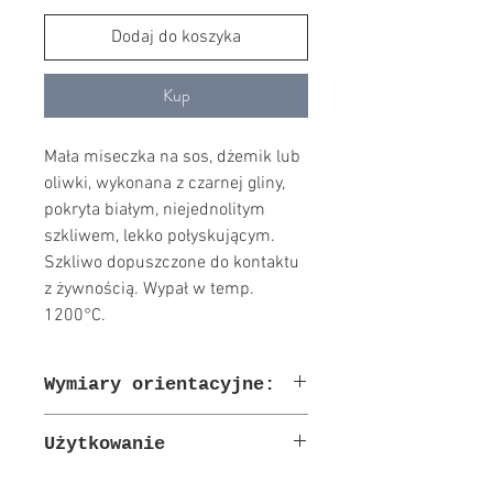
Dodaj do koszyka
Kup
Mała miseczka na sos, dżemik lub
oliwki, wykonana z czarnej gliny,
pokryta białym, niejednolitym
szkliwem, lekko połyskującym.
Szkliwo dopuszczone do kontaktu
z żywnością. Wypał w temp.
1200°C.
Wymiary orientacyjne:
śr. 8 cm i wys. 5,5 cm
Użytkowanie
Możliwe mycie w zmywarce, ale trzeba