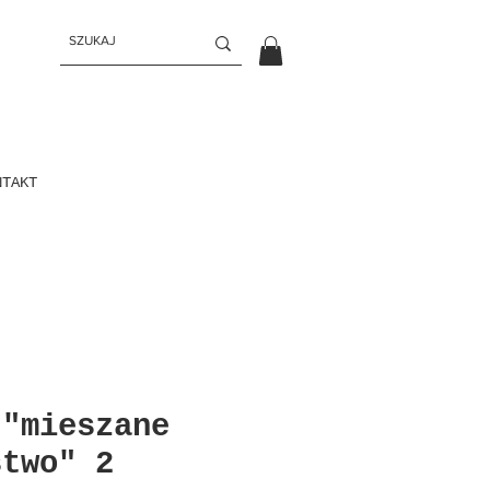
NTAKT
 "mieszane
stwo" 2