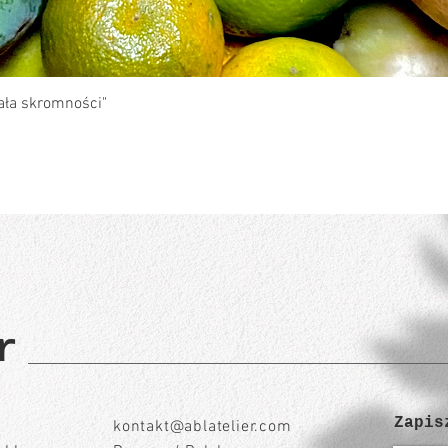
Podgląd
ła skromności"
r
Zapis
kontakt@ablatelier.com