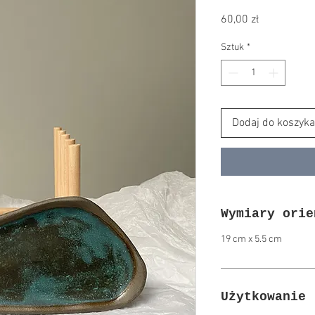
Cena
60,00 zł
Sztuk
*
Dodaj do koszyka
Wymiary orie
19 cm x 5.5 cm
Użytkowanie